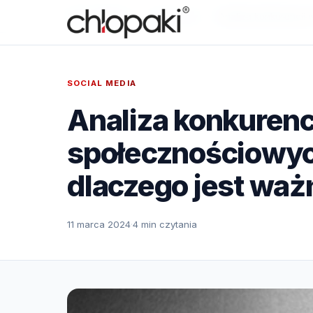
Strona główna
›
Know-how
›
Analiza konkurencji 
SOCIAL MEDIA
Analiza konkurenc
społecznościowych 
dlaczego jest waż
11 marca 2024
·
4 min czytania