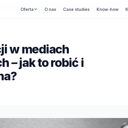
w mediach społecznościowych – jak to robić i dlaczego jest ważna?
Oferta
O nas
Case studies
Know-how
K
ji w mediach
– jak to robić i
na?